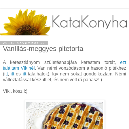
2014. november 2.
Vaníliás-meggyes pitetorta
A keresztlányom születésnapjára kerestem tortát,
ezt
találtam Vikinél
. Van némi vonzódásom a hasonló pitékhez
(
itt
,
itt
és
itt
találhatók), így nem sokat gondolkoztam. Némi
változtatással készült el, és nem volt rá panasz!:)
Viki, köszi!:)