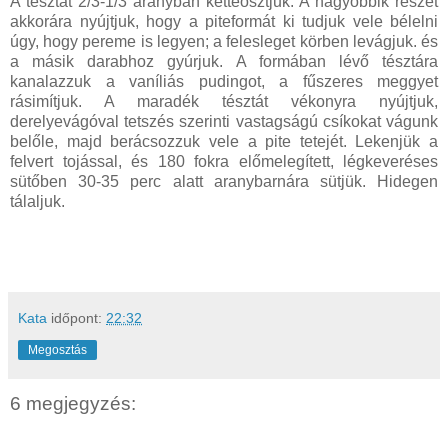
A tésztát 2/3-1/3 arányban kettéosztjuk. A nagyobbik részét
akkorára nyújtjuk, hogy a piteformát ki tudjuk vele bélelni
úgy, hogy pereme is legyen; a felesleget körben levágjuk. és
a másik darabhoz gyúrjuk. A formában lévő tésztára
kanalazzuk a vaníliás pudingot, a fűszeres meggyet
rásimítjuk. A maradék tésztát vékonyra nyújtjuk,
derelyevágóval tetszés szerinti vastagságú csíkokat vágunk
belőle, majd berácsozzuk vele a pite tetejét. Lekenjük a
felvert tojással, és 180 fokra előmelegített, légkeveréses
sütőben 30-35 perc alatt aranybarnára sütjük. Hidegen
tálaljuk.
Kata
időpont:
22:32
Megosztás
6 megjegyzés: