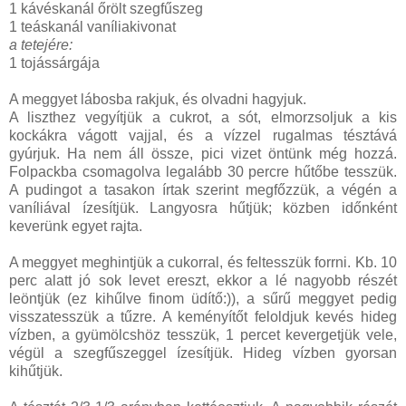
1 kávéskanál őrölt szegfűszeg
1 teáskanál vaníliakivonat
a tetejére:
1 tojássárgája
A meggyet lábosba rakjuk, és olvadni hagyjuk.
A liszthez vegyítjük a cukrot, a sót, elmorzsoljuk a kis
kockákra vágott vajjal, és a vízzel rugalmas tésztává
gyúrjuk. Ha nem áll össze, pici vizet öntünk még hozzá.
Folpackba csomagolva legalább 30 percre hűtőbe tesszük.
A pudingot a tasakon írtak szerint megfőzzük, a végén a
vaníliával ízesítjük. Langyosra hűtjük; közben időnként
keverünk egyet rajta.
A meggyet meghintjük a cukorral, és feltesszük forrni. Kb. 10
perc alatt jó sok levet ereszt, ekkor a lé nagyobb részét
leöntjük (ez kihűlve finom üdítő:)), a sűrű meggyet pedig
visszatesszük a tűzre. A keményítőt feloldjuk kevés hideg
vízben, a gyümölcshöz tesszük, 1 percet kevergetjük vele,
végül a szegfűszeggel ízesítjük. Hideg vízben gyorsan
kihűtjük.