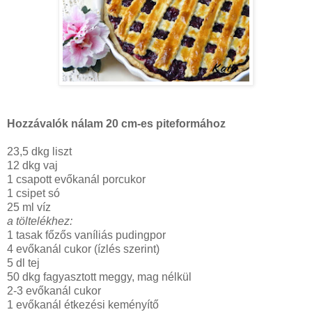
Hozzávalók nálam 20 cm-es piteformához
23,5 dkg liszt
12 dkg vaj
1 csapott evőkanál porcukor
1 csipet só
25 ml víz
a töltelékhez:
1 tasak főzős vaníliás pudingpor
4 evőkanál cukor (ízlés szerint)
5 dl tej
50 dkg fagyasztott meggy, mag nélkül
2-3 evőkanál cukor
1 evőkanál étkezési keményítő