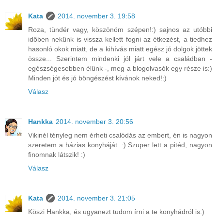
Kata
2014. november 3. 19:58
Roza, tündér vagy, köszönöm szépen!:) sajnos az utóbbi
időben nekünk is vissza kellett fogni az étkezést, a tiedhez
hasonló okok miatt, de a kihívás miatt egész jó dolgok jöttek
össze... Szerintem mindenki jól járt vele a családban -
egészségesebben élünk -, meg a blogolvasók egy része is:)
Minden jót és jó böngészést kívánok neked!:)
Válasz
Hankka
2014. november 3. 20:56
Vikinél tényleg nem érheti csalódás az embert, én is nagyon
szeretem a házias konyháját. :) Szuper lett a pitéd, nagyon
finomnak látszik! :)
Válasz
Kata
2014. november 3. 21:05
Köszi Hankka, és ugyanezt tudom írni a te konyhádról is:)