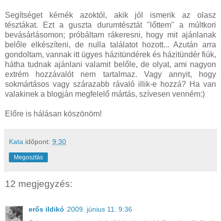
Segítséget kérnék azoktól, akik jól ismerik az olasz
tésztákat. Ezt a guszta durumtésztát "lőttem" a múltkori
bevásárlásomon; próbáltam rákeresni, hogy mit ajánlanak
belőle elkészíteni, de nulla találatot hozott... Azután arra
gondoltam, vannak itt ügyes házitündérek és házitündér fiúk,
hátha tudnak ajánlani valamit belőle, de olyat, ami nagyon
extrém hozzávalót nem tartalmaz. Vagy annyit, hogy
sokmártásos vagy szárazabb rávaló illik-e hozzá? Ha van
valakinek a blogján megfelelő mártás, szívesen venném:)
Előre is hálásan köszönöm!
Kata
időpont:
9:30
Megosztás
12 megjegyzés:
erős ildikó
2009. június 11. 9:36