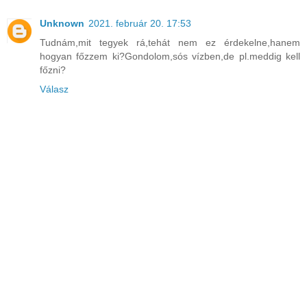
Unknown
2021. február 20. 17:53
Tudnám,mit tegyek rá,tehát nem ez érdekelne,hanem
hogyan főzzem ki?Gondolom,sós vízben,de pl.meddig kell
főzni?
Válasz