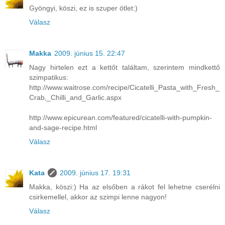
Gyöngyi, köszi, ez is szuper ötlet:)
Válasz
Makka
2009. június 15. 22:47
Nagy hirtelen ezt a kettőt találtam, szerintem mindkettő
szimpatikus:
http://www.waitrose.com/recipe/Cicatelli_Pasta_with_Fresh_
Crab,_Chilli_and_Garlic.aspx
http://www.epicurean.com/featured/cicatelli-with-pumpkin-
and-sage-recipe.html
Válasz
Kata
2009. június 17. 19:31
Makka, köszi:) Ha az elsőben a rákot fel lehetne cserélni
csirkemellel, akkor az szimpi lenne nagyon!
Válasz