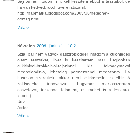
Sajnos nem tudom, mit kell készíteni ebből a tésztából, de
ha van kedved, időd, gyere játszani!:
http://napmatka.blogspot.com/2009/06/hetedhet-
orszag.html
Válasz
Névtelen
2009. június 11. 10:21
Szia, bar nem vagyok gasztroblogger imadom a kulonleges
olasz tesztakat, ilyet is keszitettem mar. Legjobban
cukkinivel-brokkolival-tejszinnel kis fokhagymaval
megbolonditva, lehetoleg parmezannal megszorva. Ha
husosan szeretitek, akkor nemi csirkemellet is elbir. A
zoldsegeket fonnyasztott hagyman martasszeruen
osszefozni, tejszinnel felonteni, es mehet is a tesztara.
Isteni :)
Udv
Aniko
Válasz