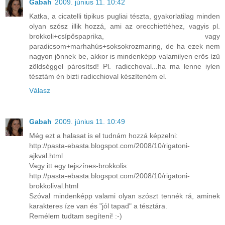
Gabah
2009. június 11. 10:42
Katka, a cicatelli tipikus pugliai tészta, gyakorlatilag minden
olyan szósz illik hozzá, ami az orecchiettéhez, vagyis pl.
brokkoli+csípőspaprika, vagy
paradicsom+marhahús+soksokrozmaring, de ha ezek nem
nagyon jönnek be, akkor is mindenképp valamilyen erős ízű
zöldséggel párosítsd! Pl. radicchoval...ha ma lenne iylen
tésztám én bizti radicchioval készíteném el.
Válasz
Gabah
2009. június 11. 10:49
Még ezt a halasat is el tudnám hozzá képzelni:
http://pasta-ebasta.blogspot.com/2008/10/rigatoni-
ajkval.html
Vagy itt egy tejszínes-brokkolis:
http://pasta-ebasta.blogspot.com/2008/10/rigatoni-
brokkolival.html
Szóval mindenképp valami olyan szószt tennék rá, aminek
karakteres íze van és "jól tapad" a tésztára.
Remélem tudtam segíteni! :-)