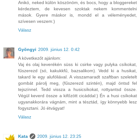
Anikó, neked külön köszönöm, és bocs, hogy a bloggereket
kérdeztem, de kevesen szoktak nekem kommentelni
mások. Gyere máskor is, mondd el a véleményedet,
szívesen veszem:)
Válasz
Gyöngyi
2009. június 12. 0:42
A következőt ajánlom:
Vaj és olaj keverékén süss ki csirke vagy pulyka csíkokat,
fűszerezd (só, kakukkfű, bazsalikom). Vedd ki a husikat,
takard le egy alufóliával. A visszamaradt szaftban szeletelt
gombát párolj meg, (fűszerezd szintén), majd öntsd fel
tejszínnel. Tedd vissza a husicsíkokat, rottyantsd össze.
Végül keverd össze a kifőzött cicáddal:) Én a husi csíkokat
ugyanakkorára vágnám, mint a tésztád, így könnyebb lesz
fogysztani. Jó étvágyat!
Válasz
Kata
2009. június 12. 23:25